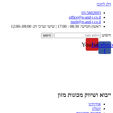
דלג לתוכן
03-5602693
office@n-and-j.co.il
nurit@n-and-j.co.il
ראשון-חמישי: 08:30 - 17:00 | שישי וערבי חג: 09:00:-12:00
חיפוש
חיפוש
Youtube
Faceboo
f
ייבוא ושיווק מכונות מזון
אודותינו
קטלוג