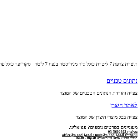
תוצרת צרפת 7 ליטרת כולל סיר מנירוסטה בנפח 7 ליטר +סקרייפר כולל פתח מרכזי להוספת מרכיבים. כפתורי מגע לניקוי מהיר ויעיל. בנוי לעבודה מאומצת מהירות של 1500/1300 סל"ד
נתונים טכניים
צפייה והורדת הנתונים הטכניים של המוצר
לאתר היצרן
צפייה בכל מוצרי היצרן של המוצר
מעוניינים בפרטים נוספים? פנו אלינו.
בטלפון: 03-5602693
או במייל: office@n-and-j.co.il / nurit@n-and-j.co.il
תוכלו להשיג אותנו בין השעות: 08:30 - 16:30