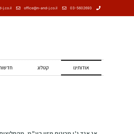
j.co.il
office@n-and-j.co.il
03-5602693
אודותינו
קטלוג
חדשות 
אנ אנד ג'י מכונות מזון בע"מ, מהחלוצו