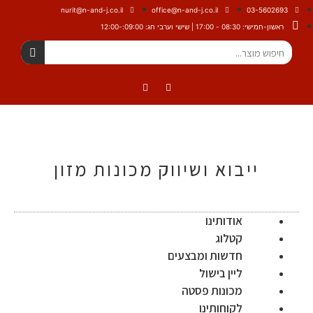
nurit@n-and-j.co.il
office@n-and-j.co.il
03-56
 - 17:00 | שישי וערבי חג: 09:00:-12:00
ייבוא ושיווק מכונות מזון
אודותינו
קטלוג
חדשות ומבצעים
ליין בישול
מכונות פסטה
לקוחותינו