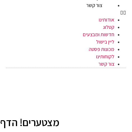
צור קשר
ודותינו
טלוג
דשות ומבצעים
יין בישול
כונות פסטה
קוחותינו
ור קשר
מצטערים! הדף