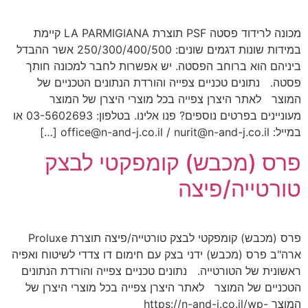
מכונה לרידוד פסטה PSF תוצרת LA PARMIGIANA קיימת
במידות שונות דגמים שונים: 250/300/400/500 אשר ההבדל
ביניהם הוא ברוחב הפסטה. יש אפשרות לחבר למכונה חותך
פסטה. נתונים טכניים צפייה והורדת הנתונים הטכניים של
המוצר לאתר היצרן צפייה בכל מוצרי היצרן של המוצר
מעוניינים בפרטים נוספים? פנו אלינו. בטלפון: 03-5602693 או
במייל: office@n-and-j.co.il / nurit@n-and-j.co.il […]
פרס (מכבש) קומפקטי לבצק
טורטייה/פיצה
פרס (מכבש) קומפקטי לבצק טורטייה/פיצה תוצרת Proluxe
ארה"ב פרס (מכבש) ידני בצק עם חימום דו צדדי לשיטוח ואפיה
ראשונית של הטורטייה. נתונים טכניים צפייה והורדת הנתונים
הטכניים של המוצר לאתר היצרן צפייה בכל מוצרי היצרן של
המוצר https://n-and-j.co.il/wp-