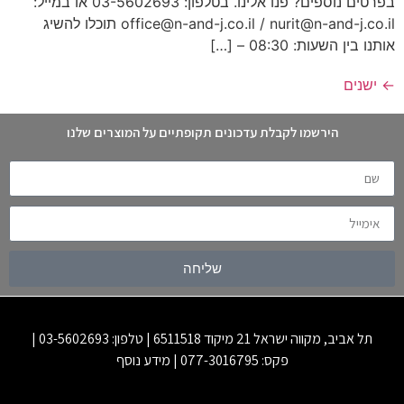
בפרטים נוספים? פנו אלינו. בטלפון: 03-5602693 או במייל:
office@n-and-j.co.il / nurit@n-and-j.co.il תוכלו להשיג
אותנו בין השעות: 08:30 – […]
←
ישנים
הירשמו לקבלת עדכונים תקופתיים על המוצרים שלנו
שליחה
תל אביב, מקווה ישראל 21 מיקוד 6511518 | טלפון: 03-5602693 |
פקס: 077-3016795 |
מידע נוסף