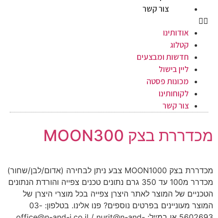
צור קשר
אודותינו
קטלוג
חדשות ומבצעים
ליין בישול
מכונות פסטה
לקוחותינו
צור קשר
מכדררת בצק MOON300
מכדררת בצק MOON1000 צבע ניתן לבחירה (אדום/לבן/שחור)
מכדרר מ100 עד 350 גרם נתונים טכנים צפייה והורדת הנתונים
הטכניים של המוצר לאתר היצרן צפייה בכל מוצרי היצרן של
המוצר מעוניינים בפרטים נוספים? פנו אלינו. בטלפון: 03-
5602693 או במייל: office@n-and-j.co.il / nurit@n-and-