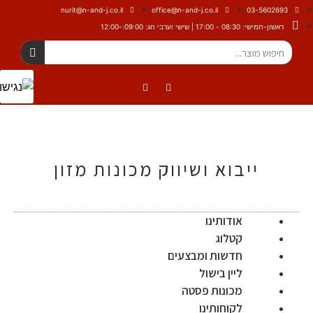
nurit@n-and-j.co.il
office@n-and-j.co.il
03-5602693
ראשון-חמישי: 08:30 - 17:00 | שישי וערבי חג: 09:00:-12:00
ייבוא ושיווק מכונות מזון
אודותינו
קטלוג
חדשות ומבצעים
ליין בישול
מכונות פסטה
לקוחותינו