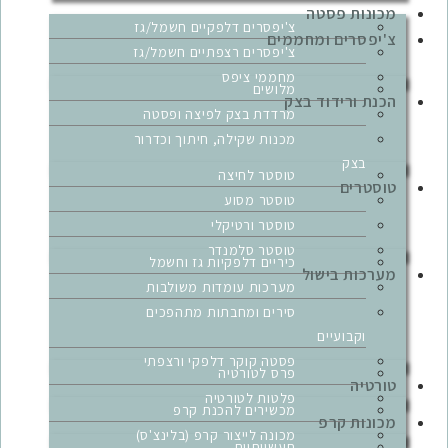
מכונות פסטה
צ'יפסרים דלפקיים חשמל/גז
צ'יפסרים ומחממים
צ'יפסרים רצפתיים חשמל/גז
מחממי ציפס
מלושים
הכנת ורידוד בצק
מרדדת בצק לפיצה ופסטה
מכנות שקילה, חיתוך וכדרור
בצק
טוסטר לחיצה
טוסטרים
טוסטר מסוע
טוסטר ורטיקלי
טוסטר סלמנדר
כיריים דלפקיות גז וחשמל
מערכות בישול
מערכות עומדות משולבות
סירים ומחבתות מתהפכים
וקבועיים
פסטה קוקר דלפקי ורצפתי
פרס לטורטיה
טורטיה
פלטות לטורטיה
מכשירים להכנת קרפ
מכונות קרפ
מכונה לייצור קרפ (בלינצ'ס)
תעשייתיים