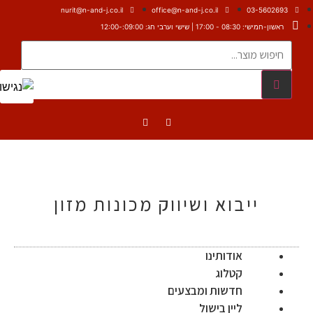
nurit@n-and-j.co.il
office@n-and-j.co.il
03-5602693
ראשון-חמישי: 08:30 - 17:00 | שישי וערבי חג: 09:00:-12:00
ייבוא ושיווק מכונות מזון
אודותינו
קטלוג
חדשות ומבצעים
ליין בישול