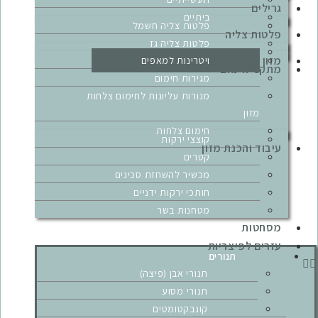
גרילים
ביתיים
פלטות צליה חשמל
פלטות צליה
פלטות צליה גז
מכשירים לנקניקיות
מזון מהיר
ויטרינות למאפים
מתקני חימום
מגירות חימום
מנורות עליונות לחימום צלחות
מזון
חימום צלחות
קוצצי ירקות
עיבוד והכנת מזון
קטרים
מכשיר להשחזת סכינים
חותכי ירקות ידניים
מטחנות בשר
מסחטות
עזרים לפיצריות
תנורים
תנורי אבן (פיצה)
תנורי מסוע
קונבקטומטים