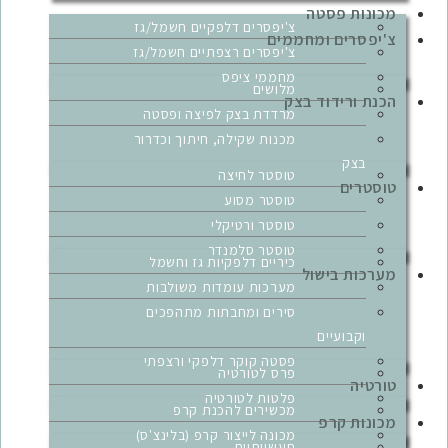
מכונות פסטה
צ'יפסרים דלפקיים חשמל/גז
צ'יפסרים ומחממים
צ'יפסרים רצפתיים חשמל/גז
מחממי ציפס
מלושים
הכנת ורידוד בצק
מרדדת בצק לפיצה ופסטה
מכנות שקילה, חיתוך וכדרור
בצק
טוסטר לחיצה
טוסטרים
טוסטר מסוע
טוסטר ורטיקלי
טוסטר סלמנדר
כיריים דלפקיות גז וחשמל
מערכות בישול
מערכות עומדות משולבות
סירים ומחבתות מתהפכים
וקבועיים
פסטה קוקר דלפקי ורצפתי
פרס לטורטיה
טורטיה
פלטות לטורטיה
מכשירים להכנת קרפ
מכונות קרפ
מכונה לייצור קרפ (בלינצ'ס)
תעשייתיים