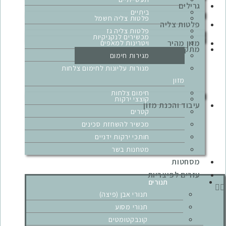
גרילים
ביתיים
פלטות צליה חשמל
פלטות צליה
פלטות צליה גז
מכשירים לנקניקיות
מזון מהיר
ויטרינות למאפים
מתקני חימום
מגירות חימום
מנורות עליונות לחימום צלחות
מזון
חימום צלחות
קוצצי ירקות
עיבוד והכנת מזון
קטרים
מכשיר להשחזת סכינים
חותכי ירקות ידניים
מטחנות בשר
מסחטות
עזרים לפיצריות
תנורים
תנורי אבן (פיצה)
תנורי מסוע
קונבקטומטים