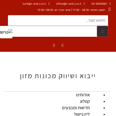
nurit@n-and-j.co.il
office@n-and-j.co.il
03-5602693
ראשון-חמישי: 08:30 - 17:00 | שישי וערבי חג: 09:00:-12:00
ייבוא ושיווק מכונות מזון
אודותינו
קטלוג
חדשות ומבצעים
ליין בישול