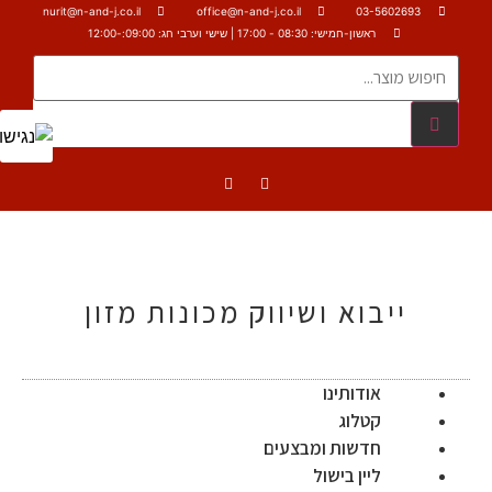
nurit@n-and-j.co.il
office@n-and-j.co.il
03-5602693
ראשון-חמישי: 08:30 - 17:00 | שישי וערבי חג: 09:00:-12:00
ייבוא ושיווק מכונות מזון
אודותינו
קטלוג
חדשות ומבצעים
ליין בישול