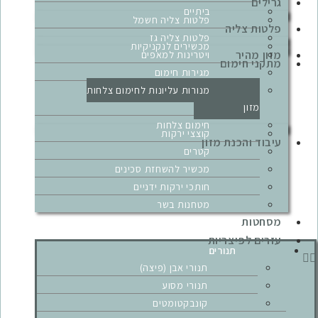
גרילים
ביתיים
פלטות צליה חשמל
פלטות צליה
פלטות צליה גז
מכשירים לנקניקיות
מזון מהיר
ויטרינות למאפים
מתקני חימום
מגירות חימום
מנורות עליונות לחימום צלחות
מזון
חימום צלחות
קוצצי ירקות
עיבוד והכנת מזון
קטרים
מכשיר להשחזת סכינים
חותכי ירקות ידניים
מטחנות בשר
מסחטות
עזרים לפיצריות
תנורים
תנורי אבן (פיצה)
תנורי מסוע
קונבקטומטים