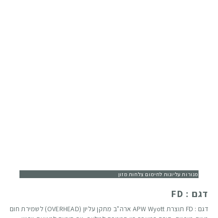
מנורות עליונות לחימום צלחות מזון
דגם : FD
דגם : FD תוצרת APW Wyott ארה"ב מתקן עליון (OVERHEAD) לשמירת חום