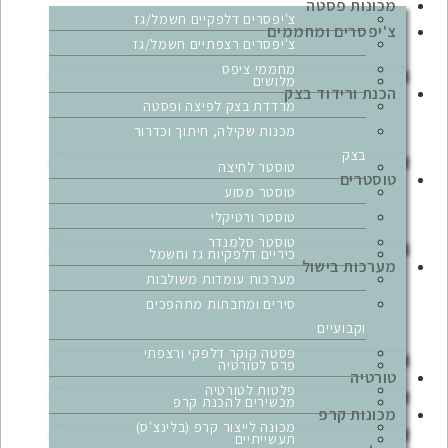
מכונות פסטה
צ'יפסרים דלפקיים חשמל/גז
צ'יפסרים ומחממים
צ'יפסרים רצפתיים חשמל/גז
מחממי ציפס
מלושים
הכנת ורידוד בצק
מרדדת בצק לפיצה ופסטה
מכנות שקילה, חיתוך וכדרור
בצק
טוסטר לחיצה
טוסטרים
טוסטר מסוע
טוסטר ורטיקלי
טוסטר סלמנדר
כיריים דלפקיות גז וחשמל
מערכות בישול
מערכות עומדות משולבות
סירים ומחבתות מתהפכים
וקבועיים
פסטה קוקר דלפקי ורצפתי
פרס לטורטיה
טורטיה
פלטות לטורטיה
מכשירים להכנת קרפ
מכונות קרפ
מכונה לייצור קרפ (בלינצ'ס)
תעשייתיים