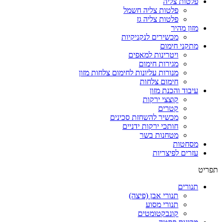
פלטות צליה
פלטות צליה חשמל
פלטות צליה גז
מזון מהיר
מכשירים לנקניקיות
מתקני חימום
ויטרינות למאפים
מגירות חימום
מנורות עליונות לחימום צלחות מזון
חימום צלחות
עיבוד והכנת מזון
קוצצי ירקות
קטרים
מכשיר להשחזת סכינים
חותכי ירקות ידניים
מטחנות בשר
מסחטות
עזרים לפיצריות
תפריט
תנורים
תנורי אבן (פיצה)
תנורי מסוע
קונבקטומטים