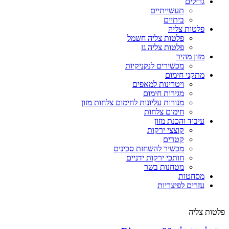
גרילים
תעשייתיים
ביתיים
פלטות צליה
פלטות צליה חשמל
פלטות צליה גז
מזון מהיר
מכשירים לנקניקיות
מתקני חימום
ויטרינות למאפים
מגירות חימום
מנורות עליונות לחימום צלחות מזון
חימום צלחות
עיבוד והכנת מזון
קוצצי ירקות
קטרים
מכשיר להשחזת סכינים
חותכי ירקות ידניים
מטחנות בשר
מסחטות
עזרים לפיצריות
פלטות צליה