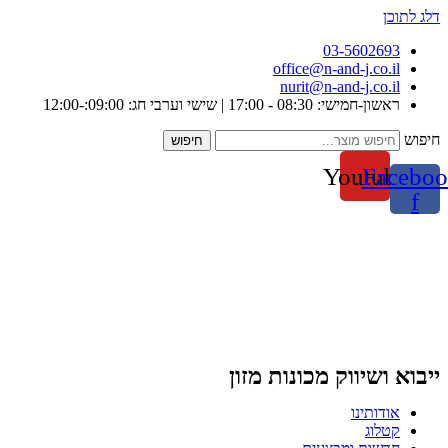
דלג לתוכן
03-5602693
office@n-and-j.co.il
nurit@n-and-j.co.il
ראשון-חמישי: 08:30 - 17:00 | שישי וערבי חג: 09:00:-12:00
חיפוש
חיפוש
Youtube
Faceboo
f
ייבוא ושיווק מכונות מזון
אודותינו
קטלוג