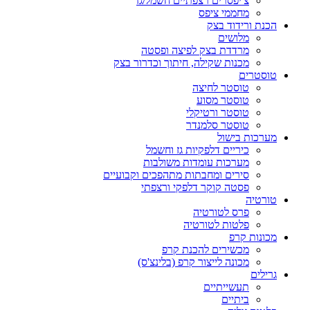
צ'יפסרים רצפתיים חשמל/גז
מחממי ציפס
הכנת ורידוד בצק
מלושים
מרדדת בצק לפיצה ופסטה
מכנות שקילה, חיתוך וכדרור בצק
טוסטרים
טוסטר לחיצה
טוסטר מסוע
טוסטר ורטיקלי
טוסטר סלמנדר
מערכות בישול
כיריים דלפקיות גז וחשמל
מערכות עומדות משולבות
סירים ומחבתות מתהפכים וקבועיים
פסטה קוקר דלפקי ורצפתי
טורטיה
פרס לטורטיה
פלטות לטורטיה
מכונות קרפ
מכשירים להכנת קרפ
מכונה לייצור קרפ (בלינצ'ס)
גרילים
תעשייתיים
ביתיים