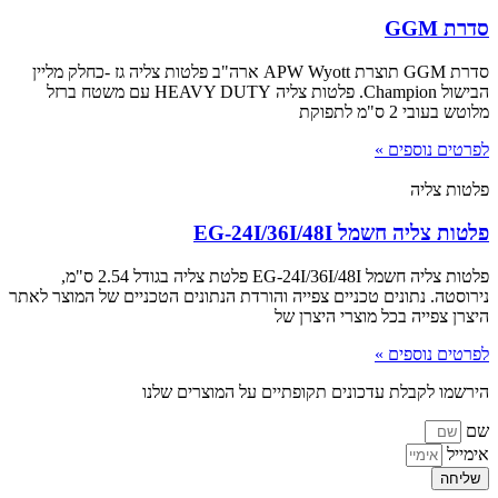
סדרת GGM
סדרת GGM תוצרת APW Wyott ארה"ב פלטות צליה גז -כחלק מליין
הבישול Champion. פלטות צליה HEAVY DUTY עם משטח ברזל
מלוטש בעובי 2 ס"מ לתפוקת
לפרטים נוספים »
פלטות צליה
פלטות צליה חשמל EG-24I/36I/48I
פלטות צליה חשמל EG-24I/36I/48I פלטת צליה בגודל 2.54 ס"מ,
נירוסטה. נתונים טכניים צפייה והורדת הנתונים הטכניים של המוצר לאתר
היצרן צפייה בכל מוצרי היצרן של
לפרטים נוספים »
הירשמו לקבלת עדכונים תקופתיים על המוצרים שלנו
שם
אימייל
שליחה