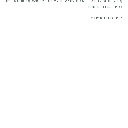
(מונע התחממות הסביבה) מתאים לעבודה עם תבנית 60X40 נתונים טכניים
צפייה והורדת הנתונים
לפרטים נוספים »