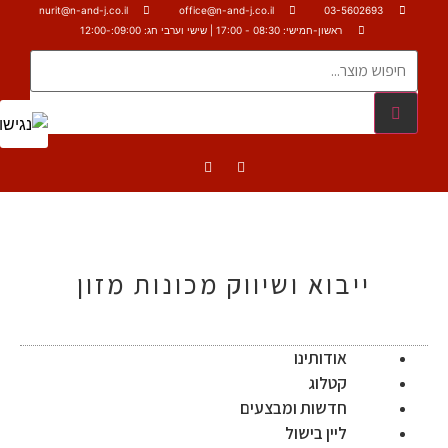
nurit@n-and-j.co.il
office@n-and-j.co.il
03-5602693
ראשון-חמישי: 08:30 - 17:00 | שישי וערבי חג: 09:00:-12:00
ייבוא ושיווק מכונות מזון
אודותינו
קטלוג
חדשות ומבצעים
ליין בישול