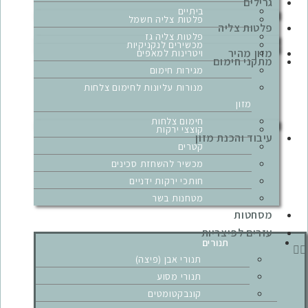
גרילים
ביתיים
פלטות צליה חשמל
פלטות צליה
פלטות צליה גז
מכשירים לנקניקיות
מזון מהיר
ויטרינות למאפים
מתקני חימום
מגירות חימום
מנורות עליונות לחימום צלחות
מזון
חימום צלחות
קוצצי ירקות
עיבוד והכנת מזון
קטרים
מכשיר להשחזת סכינים
חותכי ירקות ידניים
מטחנות בשר
מסחטות
עזרים לפיצריות
תנורים
תנורי אבן (פיצה)
תנורי מסוע
קונבקטומטים