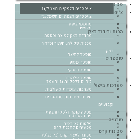
מכונות פסטה
צ'יפסרים דלפקיים חשמל/גז
צ'יפסרים ומחממים
צ'יפסרים רצפתיים חשמל/גז
מחממי ציפס
מלושים
הכנת ורידוד בצק
מרדדת בצק לפיצה ופסטה
מכנות שקילה, חיתוך וכדרור
בצק
טוסטר לחיצה
טוסטרים
טוסטר מסוע
טוסטר ורטיקלי
טוסטר סלמנדר
כיריים דלפקיות גז וחשמל
מערכות בישול
מערכות עומדות משולבות
סירים ומחבתות מתהפכים
וקבועיים
פסטה קוקר דלפקי ורצפתי
פרס לטורטיה
טורטיה
פלטות לטורטיה
מכשירים להכנת קרפ
מכונות קרפ
מכונה לייצור קרפ (בלינצ'ס)
תעשייתיים