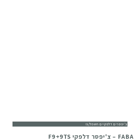
צ'יפסרים דלפקיים חשמל/גז
FABA – צ'יפסר דלפקי F9+9TS