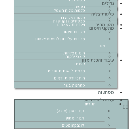
גרילים
ביתיים
פלטות צליה חשמל
פלטות צליה
פלטות צליה גז
מכשירים לנקניקיות
מזון מהיר
ויטרינות למאפים
מתקני חימום
מגירות חימום
מנורות עליונות לחימום צלחות
מזון
חימום צלחות
קוצצי ירקות
עיבוד והכנת מזון
קטרים
מכשיר להשחזת סכינים
חותכי ירקות ידניים
מטחנות בשר
מסחטות
עזרים לפיצריות
תנורים
תנורי אבן (פיצה)
תנורי מסוע
קונבקטומטים