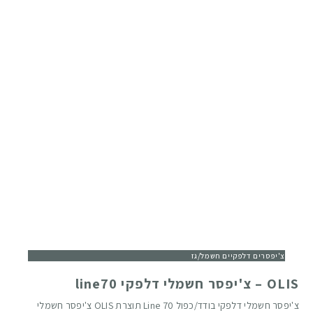
צ'יפסרים דלפקיים חשמל/גז
OLIS – צ'יפסר חשמלי דלפקי line70
צ'יפסר חשמלי דלפקי בודד/כפול Line 70 תוצרת OLIS צ'יפסר חשמלי