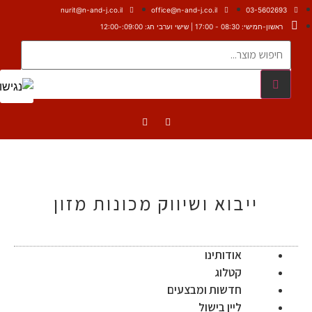
nurit@n-and-j.co.il
office@n-and-j.co.il
03-5602693
ראשון-חמישי: 08:30 - 17:00 | שישי וערבי חג: 09:00:-12:00
ייבוא ושיווק מכונות מזון
אודותינו
קטלוג
חדשות ומבצעים
ליין בישול