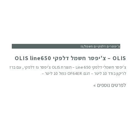
צ'יפסרים דלפקיים חשמל/גז
OLIS – צ'יפסר חשמל דלפקי OLIS line650
צ'יפסר חשמלי דלפקי Line 650 – תוצרת OLIS צ'יפסר גז דלפקי , עם ברז
לריקון בודד 10 ליטר – דגם: OF64ER כפול 10 ליטר –
לפרטים נוספים »